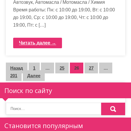
Автозвук, Автомасла / Мотомасла / Химия
Время работы: Пн: с 10:00 до 19:00, Вт: с 10:00
до 19:00, Ср: с 10:00 до 19:00, Чт: с 10:00 до
19:00, Пт: с […]
Читать далее →
П
Назад
1
…
25
26
27
…
201
Далее
а
г
Поиск по сайту
и
н
а
Становится популярным