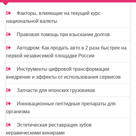
ц
и
Факторы, влияющие на текущий курс
национальной валюты
я
з
Правовая помощь при взыскании долгов
а
Автодром: Как продать авто в 2 раза быстрее на
п
первой независимой площадке России
и
Инструменты цифровой трансформации
внедрение и эффекты от использования сервисов
с
е
Запчасти для японских грузовиков
й
Инновационные пептидные препараты для
организма
Эстетическая реставрация зубов
керамическими винирами