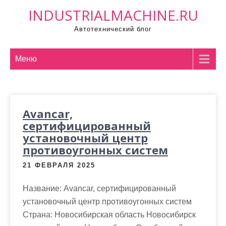
П
INDUSTRIALMACHINE.RU
р
Автотехнический блог
о
м
о
Меню
т
а
т
Avancar,
ь
сертифицированный
к
установочный центр
с
противоугонных систем
о
д
21 ФЕВРАЛЯ 2025
е
Название: Avancar, сертифицированный
р
установочный центр противоугонных систем
ж
Страна: Новосибирская область Новосибирск
и