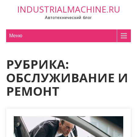
П
INDUSTRIALMACHINE.RU
р
Автотехнический блог
о
м
о
Меню
т
а
РУБРИКА:
т
ь
ОБСЛУЖИВАНИЕ И
к
с
РЕМОНТ
о
д
е
р
ж
и