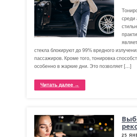
Тониро
среди 
стильн
практ
являет
стекла блокируют до 99% вредного излучения
пассажиров. Кроме того, тонировка способс
особенно в жаркие дни. Это позволяет […]
Читать далее →
Выб
рек
25 ЯН