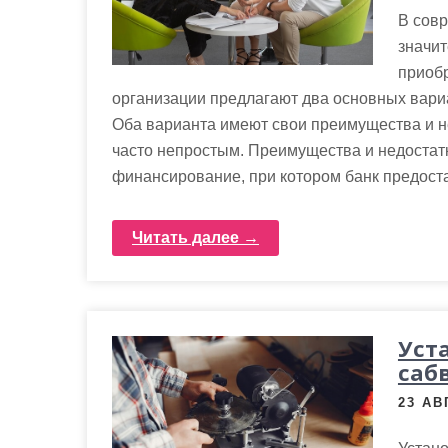
В совр
значи
приоб
организации предлагают два основных вариа
Оба варианта имеют свои преимущества и н
часто непростым. Преимущества и недостатк
финансирование, при котором банк предоста
Читать далее →
Уст
саб
23 АВ