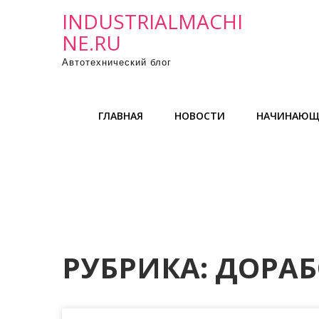
П
INDUSTRIALMACHI
р
NE.RU
о
Автотехнический блог
м
о
т
ГЛАВНАЯ
НОВОСТИ
НАЧИНАЮЩ
а
т
ь
к
с
о
д
е
РУБРИКА:
ДОРАБ
р
ж
и