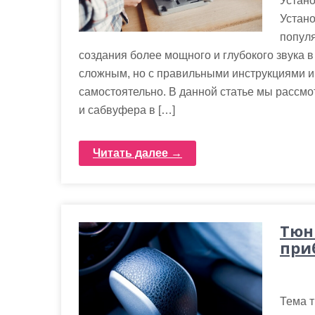
Устано
Устано
попул
создания более мощного и глубокого звука в
сложным, но с правильными инструкциями и
самостоятельно. В данной статье мы рассмо
и сабвуфера в […]
Читать далее →
Тюн
при
Тема 