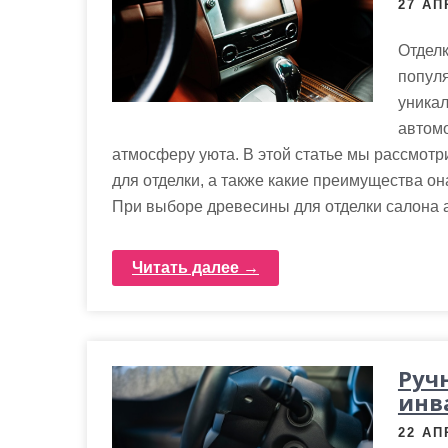
27 АП
Отделк
популя
уникал
автомо
атмосферу уюта. В этой статье мы рассмотр
для отделки, а также какие преимущества о
При выборе древесины для отделки салона 
Читать далее →
Руч
инв
22 АП