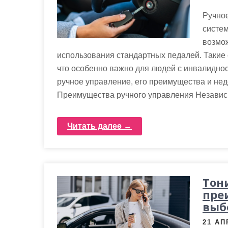
Ручно
систе
возмо
использования стандартных педалей. Такие
что особенно важно для людей с инвалиднос
ручное управление, его преимущества и недо
Преимущества ручного управления Независ
Читать далее →
Тон
пре
выб
21 АП