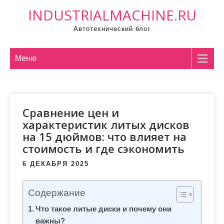
П
INDUSTRIALMACHINE.RU
р
Автотехнический блог
о
м
о
Меню
т
а
т
Сравнение цен и
ь
характеристик литых дисков
к
на 15 дюймов: что влияет на
с
стоимость и где сэкономить
о
д
6 ДЕКАБРЯ 2025
е
р
Содержание
ж
Что такое литые диски и почему они
и
важны?