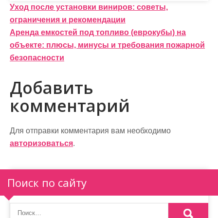
Н
Уход после установки виниров: советы,
ограничения и рекомендации
а
Аренда емкостей под топливо (еврокубы) на
в
объекте: плюсы, минусы и требования пожарной
и
безопасности
г
Добавить
а
комментарий
ц
и
Для отправки комментария вам необходимо
авторизоваться
.
я
п
Поиск по сайту
о
з