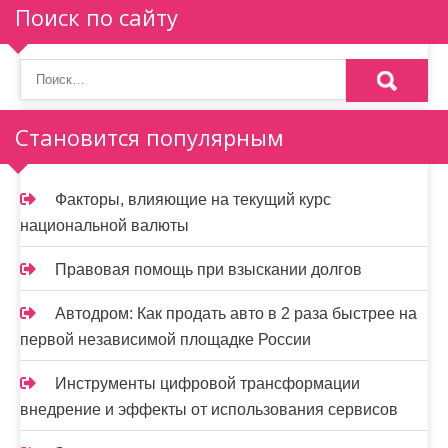
п
Поиск по сайту
о
з
а
Становится популярным
п
и
Факторы, влияющие на текущий курс
национальной валюты
с
я
Правовая помощь при взыскании долгов
м
Автодром: Как продать авто в 2 раза быстрее на
первой независимой площадке России
Инструменты цифровой трансформации
внедрение и эффекты от использования сервисов