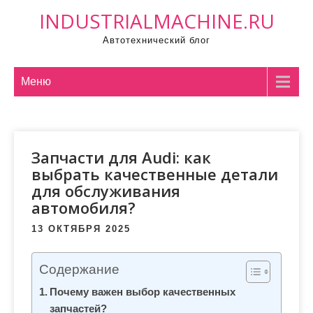
П
INDUSTRIALMACHINE.RU
р
Автотехнический блог
о
м
о
Меню
т
а
т
Запчасти для Audi: как
ь
выбрать качественные детали
к
для обслуживания
с
автомобиля?
о
д
13 ОКТЯБРЯ 2025
е
р
Содержание
ж
Почему важен выбор качественных
и
запчастей?