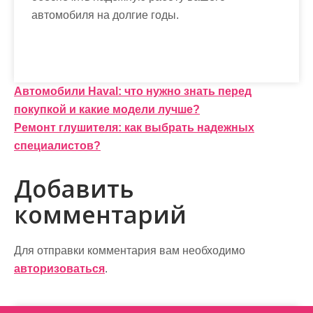
автомобиля на долгие годы.
Н
Автомобили Haval: что нужно знать перед
покупкой и какие модели лучше?
а
Ремонт глушителя: как выбрать надежных
в
специалистов?
и
Добавить
г
комментарий
а
ц
Для отправки комментария вам необходимо
и
авторизоваться
.
я