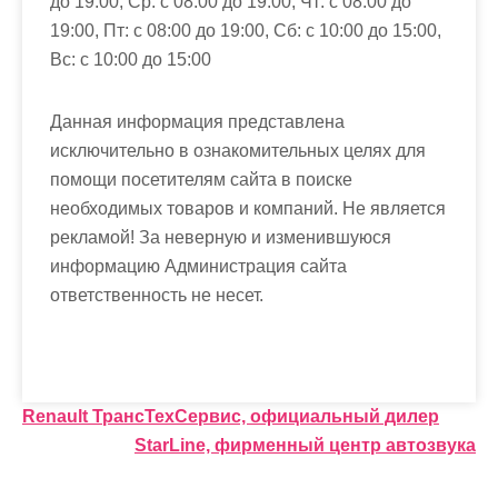
до 19:00, Ср: с 08:00 до 19:00, Чт: с 08:00 до
19:00, Пт: с 08:00 до 19:00, Сб: с 10:00 до 15:00,
Вс: с 10:00 до 15:00
Данная информация представлена
исключительно в ознакомительных целях для
помощи посетителям сайта в поиске
необходимых товаров и компаний. Не является
рекламой! За неверную и изменившуюся
информацию Администрация сайта
ответственность не несет.
Н
Renault ТрансТехСервис, официальный дилер
StarLine, фирменный центр автозвука
а