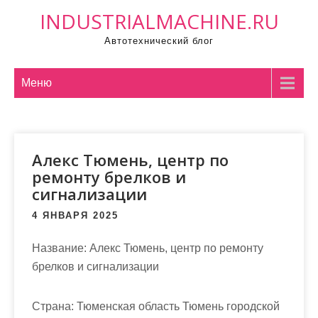
П
INDUSTRIALMACHINE.RU
р
Автотехнический блог
о
м
о
Меню
т
а
т
Алекс Тюмень, центр по
ь
ремонту брелков и
к
сигнализации
с
о
4 ЯНВАРЯ 2025
д
Название:
Алекс Тюмень, центр по ремонту
е
брелков и сигнализации
р
ж
и
Страна:
Тюменская область Тюмень городской