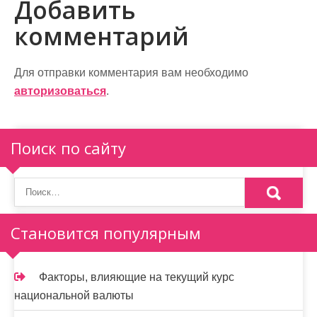
в
Добавить
и
комментарий
г
а
Для отправки комментария вам необходимо
авторизоваться
.
ц
и
Поиск по сайту
я
п
о
Становится популярным
з
а
Факторы, влияющие на текущий курс
п
национальной валюты