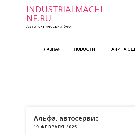
П
INDUSTRIALMACHI
р
NE.RU
о
Автотехнический блог
м
о
т
ГЛАВНАЯ
НОВОСТИ
НАЧИНАЮЩ
а
т
ь
к
с
о
д
е
р
Альфа, автосервис
ж
19 ФЕВРАЛЯ 2025
и