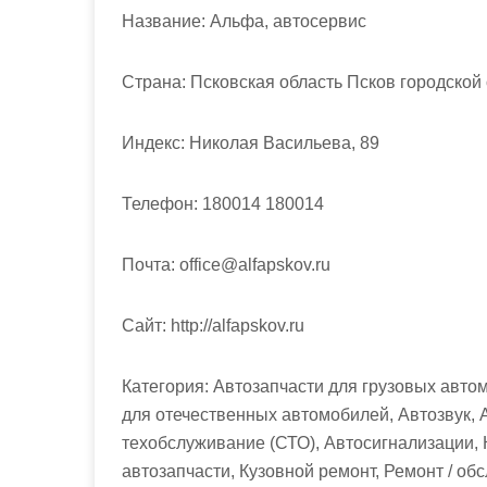
м
Название:
Альфа, автосервис
о
м
Страна:
Псковская область Псков городской
у
Индекс:
Николая Васильева, 89
Телефон:
180014 180014
Почта:
office@alfapskov.ru
Cайт:
http://alfapskov.ru
Категория:
Автозапчасти для грузовых автом
для отечественных автомобилей, Автозвук, 
техобслуживание (СТО), Автосигнализации,
автозапчасти, Кузовной ремонт, Ремонт / о