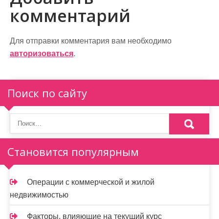
г
комментарий
а
ц
Для отправки комментария вам необходимо
и
авторизоваться
.
я
п
Поиск по сайту
о
з
а
Становится популярным
п
и
Операции с коммерческой и жилой
недвижимостью
с
Факторы, влияющие на текущий курс