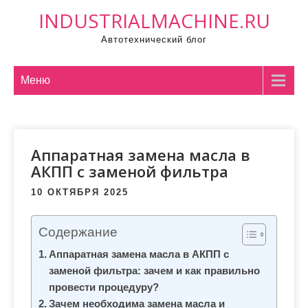
П
INDUSTRIALMACHINE.RU
р
Автотехнический блог
о
м
о
Меню
т
а
т
Аппаратная замена масла в
ь
АКПП с заменой фильтра
к
с
10 ОКТЯБРЯ 2025
о
д
Содержание
е
Аппаратная замена масла в АКПП с
р
заменой фильтра: зачем и как правильно
ж
провести процедуру?
и
Зачем необходима замена масла и