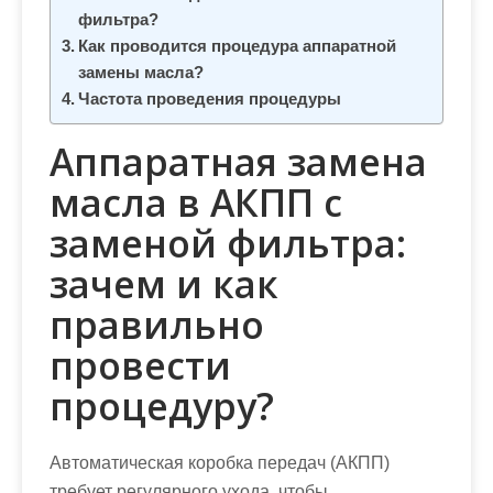
м
фильтра?
о
Как проводится процедура аппаратной
м
замены масла?
у
Частота проведения процедуры
Аппаратная замена
масла в АКПП с
заменой фильтра:
зачем и как
правильно
провести
процедуру?
Автоматическая коробка передач (АКПП)
требует регулярного ухода, чтобы