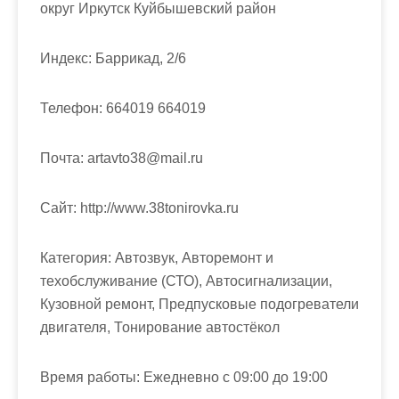
м
округ Иркутск Куйбышевский район
о
м
Индекс:
Баррикад, 2/6
у
Телефон:
664019 664019
Почта:
artavto38@mail.ru
Cайт:
http://www.38tonirovka.ru
Категория:
Автозвук, Авторемонт и
техобслуживание (СТО), Автосигнализации,
Кузовной ремонт, Предпусковые подогреватели
двигателя, Тонирование автостёкол
Время работы:
Ежедневно с 09:00 до 19:00