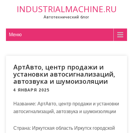
П
INDUSTRIALMACHINE.RU
р
Автотехнический блог
о
м
о
Меню
т
а
т
АртАвто, центр продажи и
ь
установки автосигнализаций,
к
автозвука и шумоизоляции
с
о
4 ЯНВАРЯ 2025
д
Название:
АртАвто, центр продажи и установки
е
автосигнализаций, автозвука и шумоизоляции
р
ж
и
Страна:
Иркутская область Иркутск городской