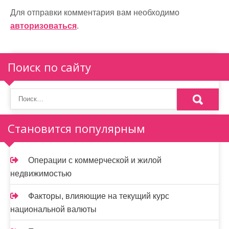
г
а
Для отправки комментария вам необходимо
авторизоваться
.
ц
и
Поиск по сайту
я
п
о
Становится популярным
з
а
Операции с коммерческой и жилой
п
недвижимостью
и
Факторы, влияющие на текущий курс
с
национальной валюты
я