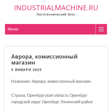
П
INDUSTRIALMACHINE.RU
р
Автотехнический блог
о
м
о
Меню
т
а
т
Аврора, комиссионный
ь
магазин
к
с
5 ЯНВАРЯ 2025
о
д
Название:
Аврора, комиссионный магазин
е
р
Страна:
Оренбургская область Оренбург
ж
городской округ Оренбург Ленинский район
и