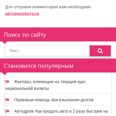
г
Для отправки комментария вам необходимо
а
авторизоваться
.
ц
Поиск по сайту
и
я
п
о
Становится популярным
з
а
Факторы, влияющие на текущий курс
национальной валюты
п
и
Правовая помощь при взыскании долгов
с
Автодром: Как продать авто в 2 раза быстрее на