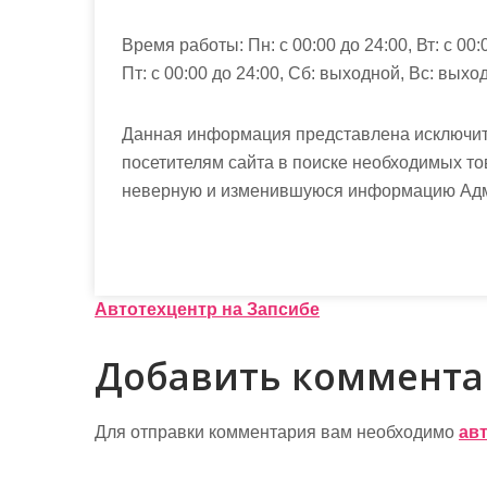
Время работы:
Пн: с 00:00 до 24:00, Вт: с 00:
Пт: с 00:00 до 24:00, Сб: выходной, Вс: выхо
Данная информация представлена исключит
посетителям сайта в поиске необходимых то
неверную и изменившуюся информацию Админ
Н
Автотехцентр на Запсибе
а
Добавить коммент
в
и
Для отправки комментария вам необходимо
ав
г