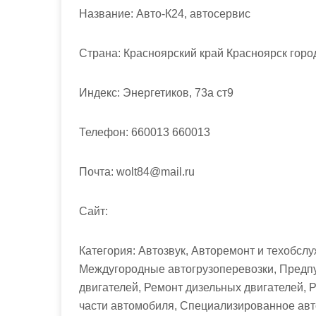
м
Название:
Авто-К24, автосервис
о
м
Страна:
Красноярский край Красноярск горо
у
Индекс:
Энергетиков, 73а ст9
Телефон:
660013 660013
Почта:
wolt84@mail.ru
Cайт:
Категория:
Автозвук, Авторемонт и техобслу
Междугородные автогрузоперевозки, Предпу
двигателей, Ремонт дизельных двигателей, 
части автомобиля, Специализированное авт