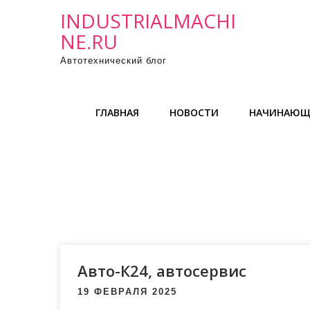
П
INDUSTRIALMACHI
р
NE.RU
о
Автотехнический блог
м
о
т
ГЛАВНАЯ
НОВОСТИ
НАЧИНАЮЩ
а
т
ь
к
с
о
д
е
р
Авто-К24, автосервис
ж
19 ФЕВРАЛЯ 2025
и