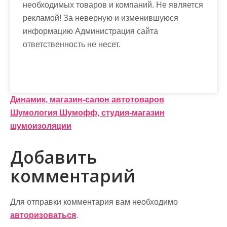
необходимых товаров и компаний. Не является
рекламой! За неверную и изменившуюся
информацию Администрация сайта
ответственность не несет.
Н
Динамик, магазин-салон автотоваров
Шумология Шумофф, студия-магазин
а
шумоизоляции
в
Добавить
и
комментарий
г
а
Для отправки комментария вам необходимо
ц
авторизоваться
.