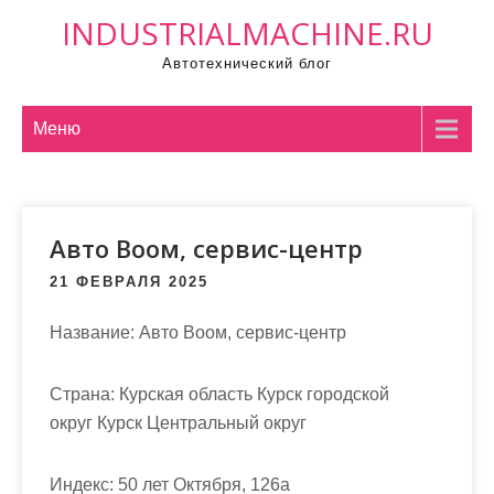
П
INDUSTRIALMACHINE.RU
р
Автотехнический блог
о
м
о
Меню
т
а
т
Авто Воом, сервис-центр
ь
к
21 ФЕВРАЛЯ 2025
с
о
Название:
Авто Воом, сервис-центр
д
е
Страна:
Курская область Курск городской
р
округ Курск Центральный округ
ж
и
Индекс:
50 лет Октября, 126а