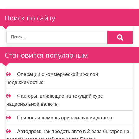
и
я
Поиск по сайту
п
о
з
Становится популярным
а
п
Операции с коммерческой и жилой
и
недвижимостью
с
Факторы, влияющие на текущий курс
я
национальной валюты
м
Правовая помощь при взыскании долгов
Автодром: Как продать авто в 2 раза быстрее на