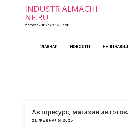
П
INDUSTRIALMACHI
р
NE.RU
о
Автотехнический блог
м
о
т
ГЛАВНАЯ
НОВОСТИ
НАЧИНАЮЩ
а
т
ь
к
с
о
д
е
р
Авторесурс, магазин автото
ж
21 ФЕВРАЛЯ 2025
и