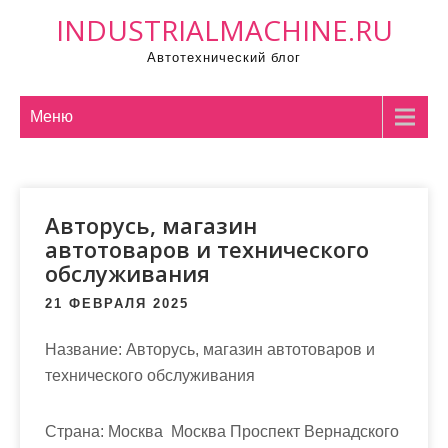
П
INDUSTRIALMACHINE.RU
р
Автотехнический блог
о
м
о
Меню
т
а
т
Авторусь, магазин
ь
автотоваров и технического
к
обслуживания
с
о
21 ФЕВРАЛЯ 2025
д
Название:
Авторусь, магазин автотоваров и
е
технического обслуживания
р
ж
и
Страна:
Москва Москва Проспект Вернадского