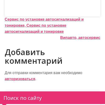
Н
Сервис по установке автосигнализаций и
тонировке, Сервис по установке
а
автосигнализаций и тонировке
в
Випавто, автосервис
и
Добавить
г
комментарий
а
ц
Для отправки комментария вам необходимо
и
авторизоваться
.
я
п
Поиск по сайту