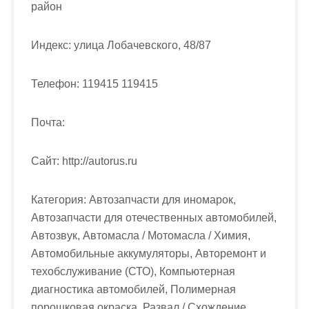
м
район
о
м
Индекс:
улица Лобачевского, 48/87
у
Телефон:
119415 119415
Почта:
Cайт:
http://autorus.ru
Категория:
Автозапчасти для иномарок,
Автозапчасти для отечественных автомобилей,
Автозвук, Автомасла / Мотомасла / Химия,
Автомобильные аккумуляторы, Авторемонт и
техобслуживание (СТО), Компьютерная
диагностика автомобилей, Полимерная
порошковая окраска, Развал / Схождение,