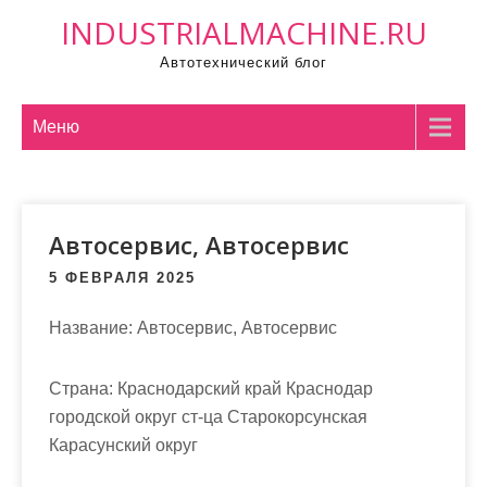
П
INDUSTRIALMACHINE.RU
р
Автотехнический блог
о
м
о
Меню
т
а
т
Автосервис, Автосервис
ь
к
5 ФЕВРАЛЯ 2025
с
о
Название:
Автосервис, Автосервис
д
е
Страна:
Краснодарский край Краснодар
р
городской округ ст-ца Старокорсунская
ж
Карасунский округ
и