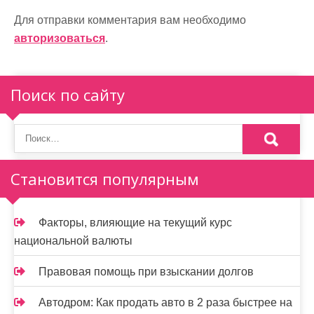
а
Для отправки комментария вам необходимо
ц
авторизоваться
.
и
я
Поиск по сайту
п
о
з
Становится популярным
а
п
Факторы, влияющие на текущий курс
и
национальной валюты
с
Правовая помощь при взыскании долгов
я
Автодром: Как продать авто в 2 раза быстрее на