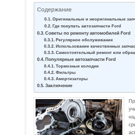
м
Содержание
о
м
Оригинальные и неоригинальные зап
у
Где покупать автозапчасти Ford
Советы по ремонту автомобилей Ford
Регулярное обслуживание
Использование качественных запча
Самостоятельный ремонт или обращ
Популярные автозапчасти Ford
Тормозные колодки
Фильтры
Амортизаторы
Заключение
Пр
уч
на
ср
ас