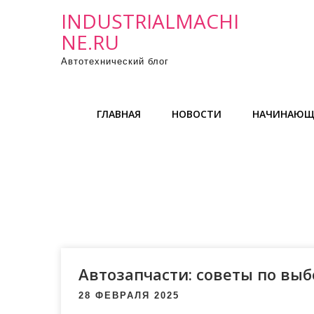
П
INDUSTRIALMACHI
р
NE.RU
о
Автотехнический блог
м
о
т
ГЛАВНАЯ
НОВОСТИ
НАЧИНАЮЩ
а
т
ь
к
с
о
д
е
р
Автозапчасти: советы по выб
ж
28 ФЕВРАЛЯ 2025
и