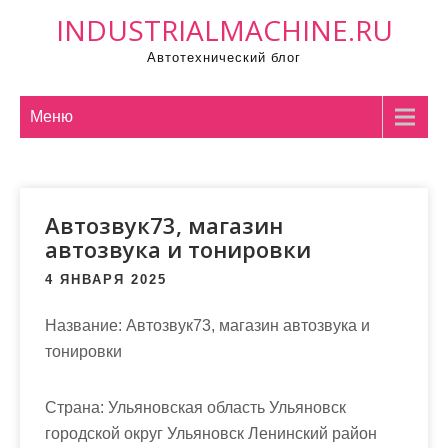
П
INDUSTRIALMACHINE.RU
р
Автотехнический блог
о
м
о
Меню
т
а
т
Автозвук73, магазин
ь
автозвука и тонировки
к
с
4 ЯНВАРЯ 2025
о
д
Название:
Автозвук73, магазин автозвука и
е
тонировки
р
ж
Страна:
Ульяновская область Ульяновск
и
городской округ Ульяновск Ленинский район