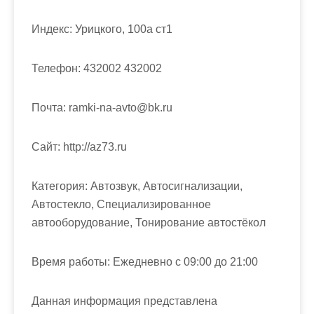
м
о
Индекс:
Урицкого, 100а ст1
м
у
Телефон:
432002 432002
Почта:
ramki-na-avto@bk.ru
Cайт:
http://az73.ru
Категория:
Автозвук, Автосигнализации,
Автостекло, Специализированное
автооборудование, Тонирование автостёкол
Время работы:
Ежедневно с 09:00 до 21:00
Данная информация представлена