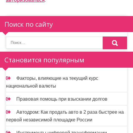
авторизоваться
.
ц
и
Поиск по сайту
я
п
о
Становится популярным
з
а
Факторы, влияющие на текущий курс
п
национальной валюты
и
Правовая помощь при взыскании долгов
с
Автодром: Как продать авто в 2 раза быстрее на
я
первой независимой площадке России
м
Инструменты цифровой трансформации