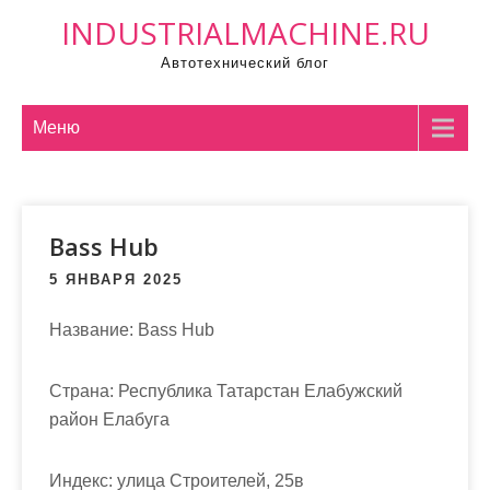
П
INDUSTRIALMACHINE.RU
р
Автотехнический блог
о
м
о
Меню
т
а
т
Bass Hub
ь
к
5 ЯНВАРЯ 2025
с
о
Название:
Bass Hub
д
е
Страна:
Республика Татарстан Елабужский
р
район Елабуга
ж
и
Индекс:
улица Строителей, 25в