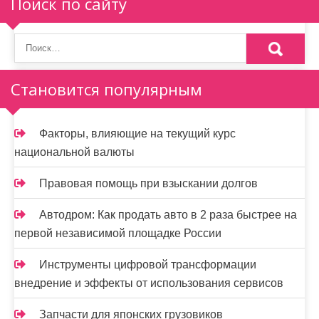
Поиск по сайту
и
я
п
о
Становится популярным
з
а
Факторы, влияющие на текущий курс
национальной валюты
п
и
Правовая помощь при взыскании долгов
с
Автодром: Как продать авто в 2 раза быстрее на
первой независимой площадке России
я
м
Инструменты цифровой трансформации
внедрение и эффекты от использования сервисов
Запчасти для японских грузовиков