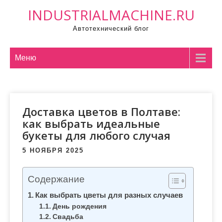
П
INDUSTRIALMACHINE.RU
р
Автотехнический блог
о
м
о
Меню
т
а
т
Доставка цветов в Полтаве:
ь
как выбрать идеальные
к
букеты для любого случая
с
о
5 НОЯБРЯ 2025
д
е
Содержание
р
Как выбрать цветы для разных случаев
ж
День рождения
и
Свадьба