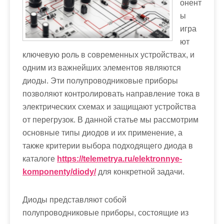
онент
м
ы
о
игра
м
ют
у
ключевую роль в современных устройствах, и
одним из важнейших элементов являются
диоды. Эти полупроводниковые приборы
позволяют контролировать направление тока в
электрических схемах и защищают устройства
от перегрузок. В данной статье мы рассмотрим
основные типы диодов и их применение, а
также критерии выбора подходящего диода в
каталоге
https://telemetrya.ru/elektronnye-
komponenty/diody/
для конкретной задачи.
Диоды представляют собой
полупроводниковые приборы, состоящие из