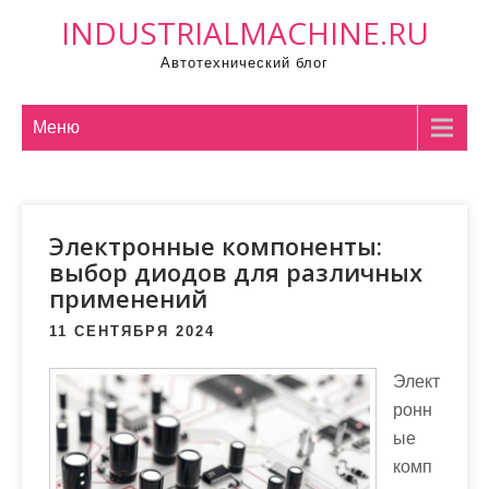
П
INDUSTRIALMACHINE.RU
р
Автотехнический блог
о
м
о
Меню
т
а
т
Электронные компоненты:
ь
выбор диодов для различных
к
применений
с
о
11 СЕНТЯБРЯ 2024
д
Элект
е
ронн
р
ые
ж
комп
и