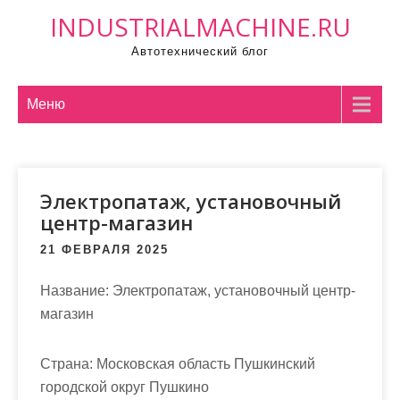
П
INDUSTRIALMACHINE.RU
р
Автотехнический блог
о
м
о
Меню
т
а
т
Электропатаж, установочный
ь
центр-магазин
к
с
21 ФЕВРАЛЯ 2025
о
д
Название:
Электропатаж, установочный центр-
е
магазин
р
ж
Страна:
Московская область Пушкинский
и
городской округ Пушкино