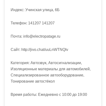
м
о
Индекс:
Учинская улица, 6Б
м
у
Телефон:
141207 141207
Почта:
info@electropatage.ru
Cайт:
http://jivo.chat/uuLnWTNQIv
Категория:
Автозвук, Автосигнализации,
Изоляционные материалы для автомобилей,
Специализированное автооборудование,
Тонирование автостёкол
Время работы:
Ежедневно с 10:00 до 19:00