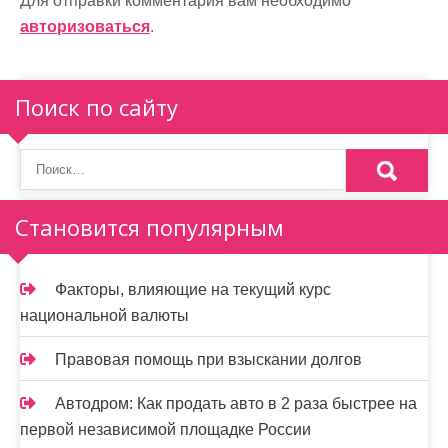
а
Для отправки комментария вам необходимо
авторизоваться
.
ц
и
Поиск по сайту
я
п
о
Становится популярным
з
а
Факторы, влияющие на текущий курс
п
национальной валюты
и
Правовая помощь при взыскании долгов
с
Автодром: Как продать авто в 2 раза быстрее на
я
первой независимой площадке России