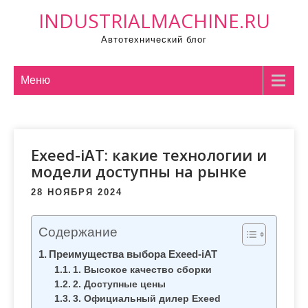
П
INDUSTRIALMACHINE.RU
р
Автотехнический блог
о
м
о
Меню
т
а
т
Exeed-iAT: какие технологии и
ь
модели доступны на рынке
к
с
28 НОЯБРЯ 2024
о
д
Содержание
е
Преимущества выбора Exeed-iAT
р
1. Высокое качество сборки
ж
2. Доступные цены
и
3. Официальный дилер Exeed