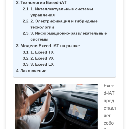
м
Технологии Exeed-iAT
о
1. Интеллектуальные системы
управления
м
2. Электрификация и гибридные
у
технологии
3. Информационно-развлекательные
системы
Модели Exeed-iAT на рынке
1. Exeed TX
2. Exeed VX
3. Exeed LX
Заключение
Exee
d-iAT
пред
ставл
яет
собо