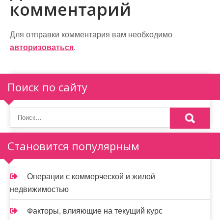
комментарий
а
ц
Для отправки комментария вам необходимо
и
авторизоваться
.
я
п
Поиск по сайту
о
з
а
Становится популярным
п
и
Операции с коммерческой и жилой
недвижимостью
с
я
Факторы, влияющие на текущий курс