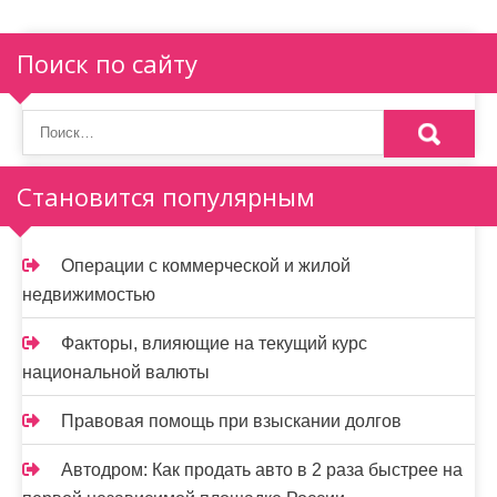
ц
и
Поиск по сайту
я
п
о
Становится популярным
з
а
Операции с коммерческой и жилой
п
недвижимостью
и
Факторы, влияющие на текущий курс
с
национальной валюты
я
Правовая помощь при взыскании долгов
м
Автодром: Как продать авто в 2 раза быстрее на