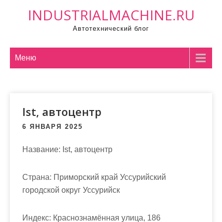
П
INDUSTRIALMACHINE.RU
р
Автотехнический блог
о
м
о
Меню
т
а
т
Ist, автоцентр
ь
к
6 ЯНВАРЯ 2025
с
о
Название:
Ist, автоцентр
д
е
Страна:
Приморский край Уссурийский
р
городской округ Уссурийск
ж
и
Индекс:
Краснознамённая улица, 186