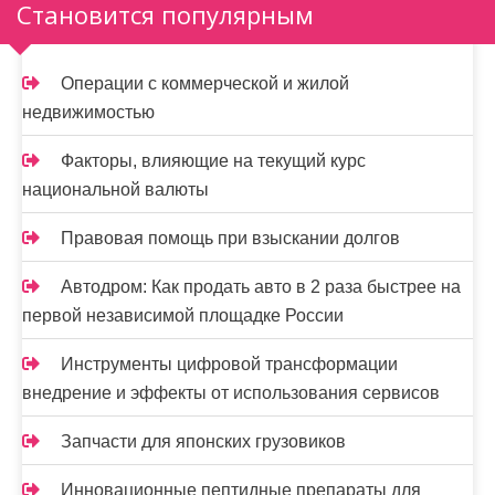
о
Становится популярным
з
а
Операции с коммерческой и жилой
недвижимостью
п
и
Факторы, влияющие на текущий курс
национальной валюты
с
Правовая помощь при взыскании долгов
я
м
Автодром: Как продать авто в 2 раза быстрее на
первой независимой площадке России
Инструменты цифровой трансформации
внедрение и эффекты от использования сервисов
Запчасти для японских грузовиков
Инновационные пептидные препараты для