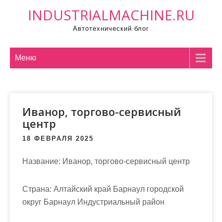
П
INDUSTRIALMACHINE.RU
р
Автотехнический блог
о
м
о
Меню
т
а
т
Иванор, торгово-сервисный
ь
центр
к
с
18 ФЕВРАЛЯ 2025
о
д
Название:
Иванор, торгово-сервисный центр
е
р
Страна:
Алтайский край Барнаул городской
ж
округ Барнаул Индустриальный район
и