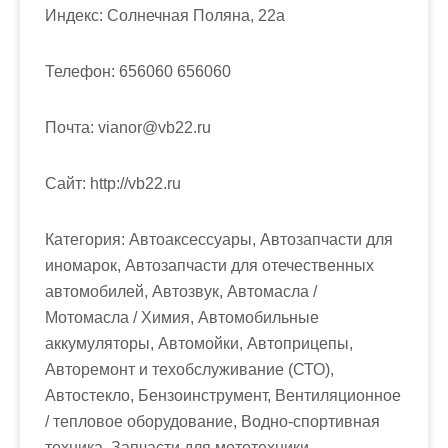
м
Индекс:
Солнечная Поляна, 22а
о
м
Телефон:
656060 656060
у
Почта:
vianor@vb22.ru
Cайт:
http://vb22.ru
Категория:
Автоаксессуары, Автозапчасти для
иномарок, Автозапчасти для отечественных
автомобилей, Автозвук, Автомасла /
Мотомасла / Химия, Автомобильные
аккумуляторы, Автомойки, Автоприцепы,
Авторемонт и техобслуживание (СТО),
Автостекло, Бензоинструмент, Вентиляционное
/ тепловое оборудование, Водно-спортивная
техника, Запчасти для мототехники,