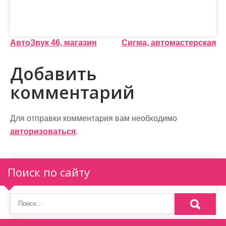
Н
АвтоЗвук 46, магазин
Сигма, автомастерская
а
Добавить
в
комментарий
и
г
Для отправки комментария вам необходимо
а
авторизоваться
.
ц
Поиск по сайту
и
я
п