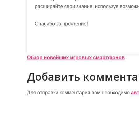
расширяйте свои знания, используя возмож
Спасибо за прочтение!
Н
Обзор новейших игровых смартфонов
а
Добавить коммент
в
и
Для отправки комментария вам необходимо
ав
г
а
ц