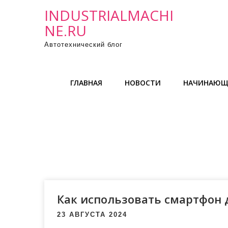
П
INDUSTRIALMACHI
р
NE.RU
о
Автотехнический блог
м
о
т
ГЛАВНАЯ
НОВОСТИ
НАЧИНАЮЩ
а
т
ь
к
с
о
д
е
р
Как использовать смартфон 
ж
23 АВГУСТА 2024
и