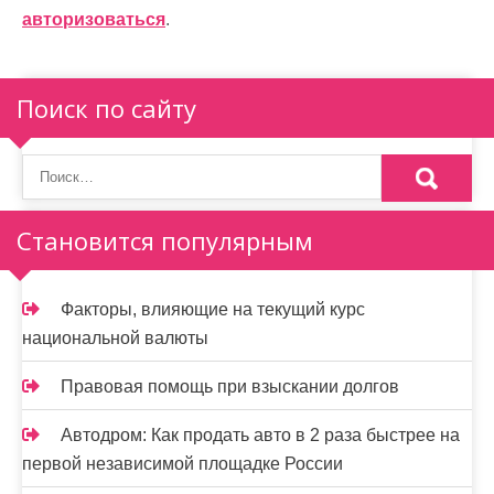
ц
авторизоваться
.
и
я
Поиск по сайту
п
о
з
Становится популярным
а
п
Факторы, влияющие на текущий курс
и
национальной валюты
с
Правовая помощь при взыскании долгов
я
Автодром: Как продать авто в 2 раза быстрее на
м
первой независимой площадке России