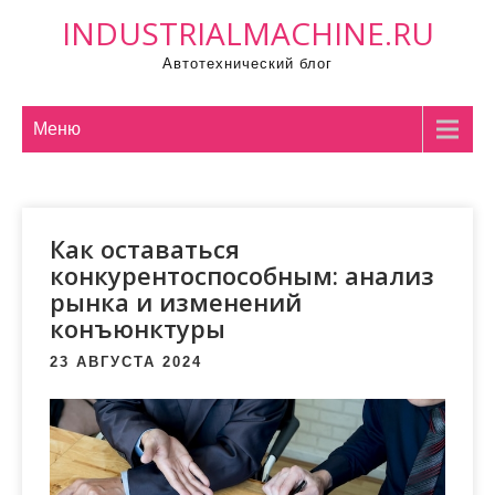
П
INDUSTRIALMACHINE.RU
р
Автотехнический блог
о
м
о
Меню
т
а
т
Как оставаться
ь
конкурентоспособным: анализ
к
рынка и изменений
с
конъюнктуры
о
д
23 АВГУСТА 2024
е
р
ж
и