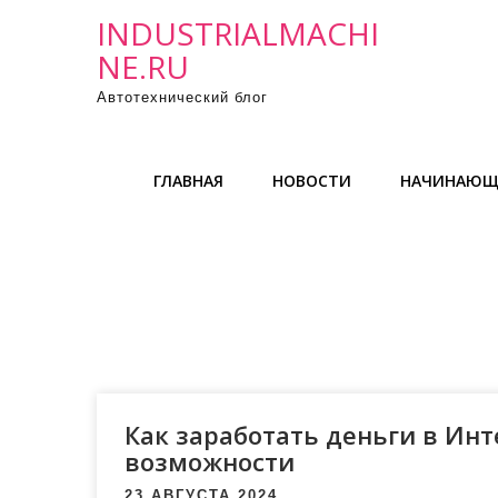
П
INDUSTRIALMACHI
р
NE.RU
о
Автотехнический блог
м
о
т
ГЛАВНАЯ
НОВОСТИ
НАЧИНАЮЩ
а
т
ь
к
с
о
д
е
р
Как заработать деньги в Инт
ж
возможности
и
23 АВГУСТА 2024