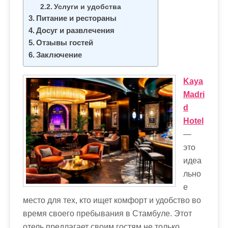
м
Услуги и удобства
о
Питание и рестораны
м
Досуг и развлечения
Отзывы гостей
у
Заключение
Kaya
Madri
d
Hotel
—
это
идеа
льно
е
место для тех, кто ищет комфорт и удобство во
время своего пребывания в Стамбуле. Этот
отель предлагает своим гостям не только