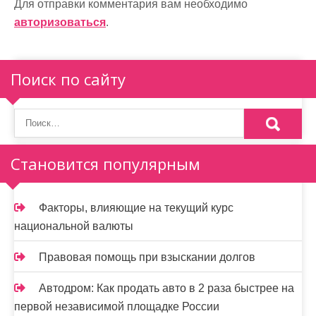
ц
Для отправки комментария вам необходимо
и
авторизоваться
.
я
п
Поиск по сайту
о
з
а
Становится популярным
п
и
Факторы, влияющие на текущий курс
национальной валюты
с
я
Правовая помощь при взыскании долгов
м
Автодром: Как продать авто в 2 раза быстрее на
первой независимой площадке России