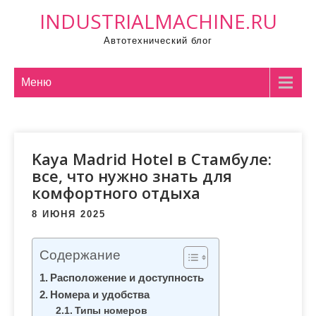
П
INDUSTRIALMACHINE.RU
р
Автотехнический блог
о
м
о
Меню
т
а
т
Kaya Madrid Hotel в Стамбуле:
ь
все, что нужно знать для
к
комфортного отдыха
с
о
8 ИЮНЯ 2025
д
е
Содержание
р
Расположение и доступность
ж
Номера и удобства
и
Типы номеров