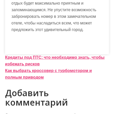
отдых будет максимально приятным и
запоминающимся. Не упустите возможность
забронировать номер в этом замечательном
отеле, чтобы насладиться всем, что может
предложить этот удивительный город.
Н
Кредиты под ПТС: что необходимо знать, чтобы
избежать рисков
а
Как выбрать кроссовер с турбомотором и
в
полным приводом
и
Добавить
г
комментарий
а