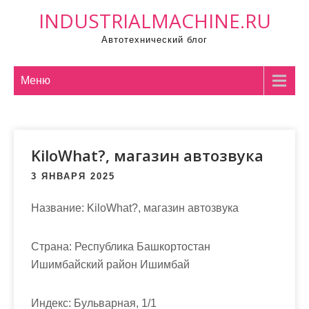
П
INDUSTRIALMACHINE.RU
р
Автотехнический блог
о
м
о
Меню
т
а
т
KiloWhat?, магазин автозвука
ь
к
3 ЯНВАРЯ 2025
с
о
Название:
KiloWhat?, магазин автозвука
д
е
Страна:
Республика Башкортостан
р
Ишимбайский район Ишимбай
ж
и
Индекс:
Бульварная, 1/1