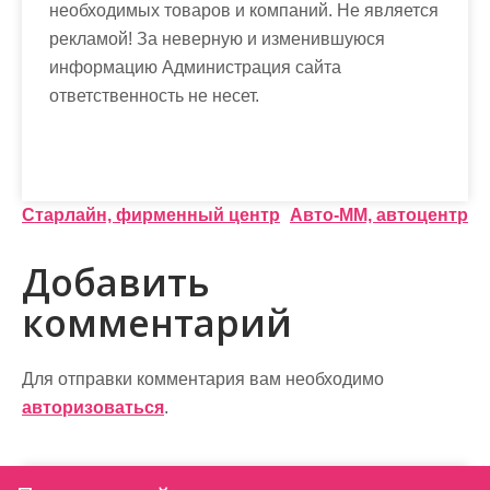
необходимых товаров и компаний. Не является
рекламой! За неверную и изменившуюся
информацию Администрация сайта
ответственность не несет.
Н
Старлайн, фирменный центр
Авто-ММ, автоцентр
а
Добавить
в
комментарий
и
г
Для отправки комментария вам необходимо
а
авторизоваться
.
ц