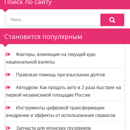
Поиск по сайту
и
я
п
о
Становится популярным
з
а
Факторы, влияющие на текущий курс
национальной валюты
п
и
Правовая помощь при взыскании долгов
с
Автодром: Как продать авто в 2 раза быстрее на
первой независимой площадке России
я
м
Инструменты цифровой трансформации
внедрение и эффекты от использования сервисов
Запчасти для японских грузовиков