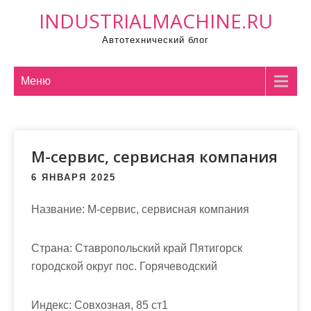
П
INDUSTRIALMACHINE.RU
р
Автотехнический блог
о
м
о
Меню
т
а
т
М-сервис, сервисная компания
ь
к
6 ЯНВАРЯ 2025
с
о
Название:
М-сервис, сервисная компания
д
е
Страна:
Ставропольский край Пятигорск
р
городской округ пос. Горячеводский
ж
и
Индекс:
Совхозная, 85 ст1