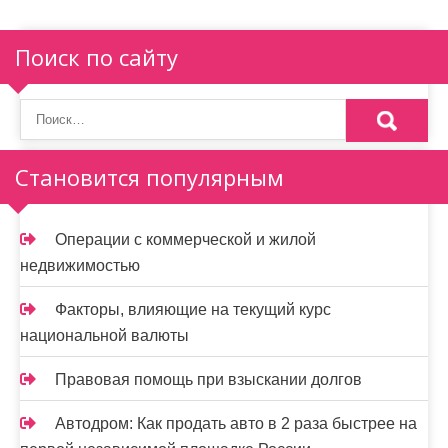
ц
и
Поиск по сайту
я
п
о
Становится популярным
з
а
Операции с коммерческой и жилой
п
недвижимостью
и
Факторы, влияющие на текущий курс
с
национальной валюты
я
Правовая помощь при взыскании долгов
м
Автодром: Как продать авто в 2 раза быстрее на