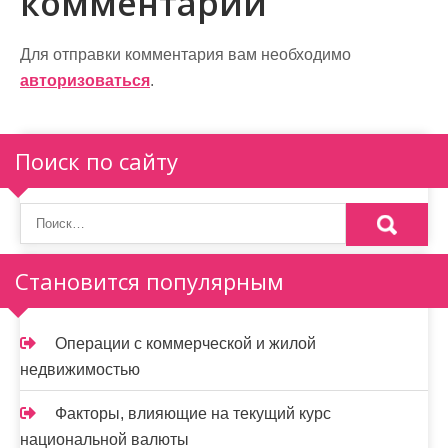
комментарий
г
а
Для отправки комментария вам необходимо
авторизоваться
.
ц
и
Поиск по сайту
я
п
о
Становится популярным
з
а
Операции с коммерческой и жилой
п
недвижимостью
и
Факторы, влияющие на текущий курс
с
национальной валюты