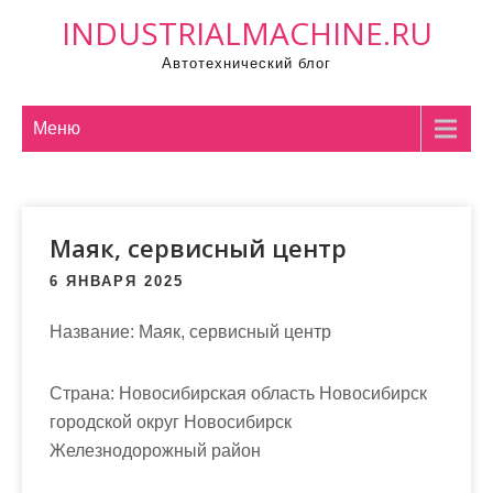
П
INDUSTRIALMACHINE.RU
р
Автотехнический блог
о
м
о
Меню
т
а
т
Маяк, сервисный центр
ь
к
6 ЯНВАРЯ 2025
с
о
Название:
Маяк, сервисный центр
д
е
Страна:
Новосибирская область Новосибирск
р
городской округ Новосибирск
ж
Железнодорожный район
и