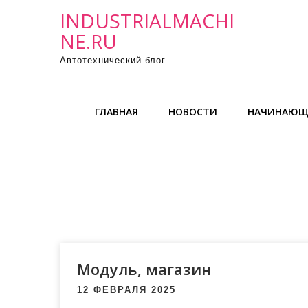
П
INDUSTRIALMACHI
р
NE.RU
о
Автотехнический блог
м
о
т
ГЛАВНАЯ
НОВОСТИ
НАЧИНАЮЩ
а
т
ь
к
с
о
д
е
р
Модуль, магазин
ж
12 ФЕВРАЛЯ 2025
и