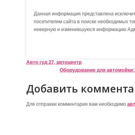
Данная информация представлена исключит
посетителям сайта в поиске необходимых то
неверную и изменившуюся информацию Админ
Н
Авто гуд 27, автоцентр
Оборудование для автомойки:
а
в
Добавить коммент
и
г
Для отправки комментария вам необходимо
ав
а
ц