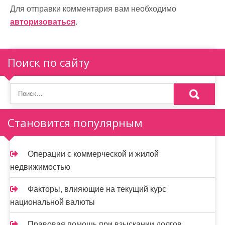
а
Для отправки комментария вам необходимо
ц
авторизоваться
.
и
я
Поиск по сайту
п
о
з
Становится популярным
а
п
Операции с коммерческой и жилой
и
недвижимостью
с
Факторы, влияющие на текущий курс
я
национальной валюты
Правовая помощь при взыскании долгов