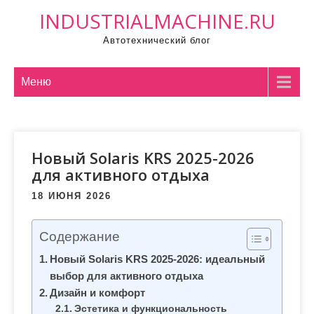
П
INDUSTRIALMACHINE.RU
р
Автотехнический блог
о
м
о
Меню
т
а
т
Новый Solaris KRS 2025-2026
ь
для активного отдыха
к
с
18 ИЮНЯ 2026
о
д
Содержание
е
Новый Solaris KRS 2025-2026: идеальный
р
выбор для активного отдыха
ж
Дизайн и комфорт
и
Эстетика и функциональность