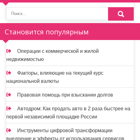
з
а
п
Становится популярным
и
Операции с коммерческой и жилой
с
недвижимостью
я
Факторы, влияющие на текущий курс
м
национальной валюты
Правовая помощь при взыскании долгов
Автодром: Как продать авто в 2 раза быстрее на
первой независимой площадке России
Инструменты цифровой трансформации
внедрение и эффекты от использования сервисов