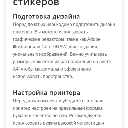
стикеров
Подготовка дизайна
Перед печатью необходимо подготовить дизайн
стикеров. Вы можете использовать
графические редакторы, такие как Adobe
Illustrator или CorelDRAW, для создания
уникальных изображений. Важно учитывать
размеры наклеек и их расположение на листе
А4, чтобы максимально эффективно
использовать пространство.
Настройка принтера
Перед началом печати убедитесь, что ваш
принтер настроен на правильный формат
бумаги и качество печати. Рекомендуется
использовать режим высокой четкости для