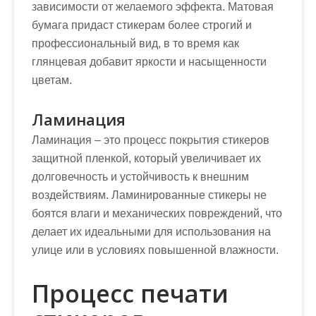
зависимости от желаемого эффекта. Матовая
бумага придаст стикерам более строгий и
профессиональный вид, в то время как
глянцевая добавит яркости и насыщенности
цветам.
Ламинация
Ламинация – это процесс покрытия стикеров
защитной пленкой, который увеличивает их
долговечность и устойчивость к внешним
воздействиям. Ламинированные стикеры не
боятся влаги и механических повреждений, что
делает их идеальными для использования на
улице или в условиях повышенной влажности.
Процесс печати