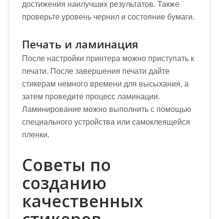
достижения наилучших результатов. Также
проверьте уровень чернил и состояние бумаги.
Печать и ламинация
После настройки принтера можно приступать к
печати. После завершения печати дайте
стикерам немного времени для высыхания, а
затем проведите процесс ламинации.
Ламинирование можно выполнить с помощью
специального устройства или самоклеящейся
пленки.
Советы по
созданию
качественных