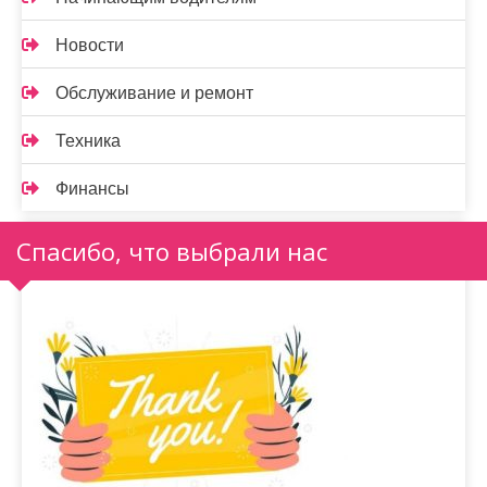
Новости
Обслуживание и ремонт
Техника
Финансы
Спасибо, что выбрали нас