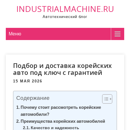
П
INDUSTRIALMACHINE.RU
р
Автотехнический блог
о
м
о
Меню
т
а
т
Подбор и доставка корейских
ь
авто под ключ с гарантией
к
с
15 МАЯ 2026
о
д
Содержание
е
Почему стоит рассмотреть корейские
р
автомобили?
ж
Преимущества корейских автомобилей
и
Качество и надежность