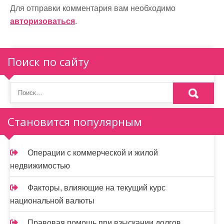
ц
Для отправки комментария вам необходимо
и
авторизоваться
.
я
п
Поиск по сайту
о
з
а
Становится популярным
п
и
Операции с коммерческой и жилой
недвижимостью
с
я
Факторы, влияющие на текущий курс
национальной валюты
м
Правовая помощь при взыскании долгов