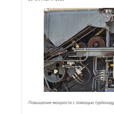
м
о
м
у
Повышение мощности с помощью турбонадд