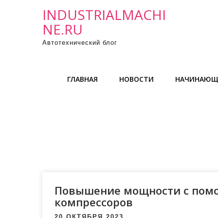
П
INDUSTRIALMACHI
р
NE.RU
о
Автотехнический блог
м
о
т
ГЛАВНАЯ
НОВОСТИ
НАЧИНАЮЩ
а
т
ь
к
с
о
д
е
р
Повышение мощности с пом
ж
компрессоров
и
20 ОКТЯБРЯ 2023