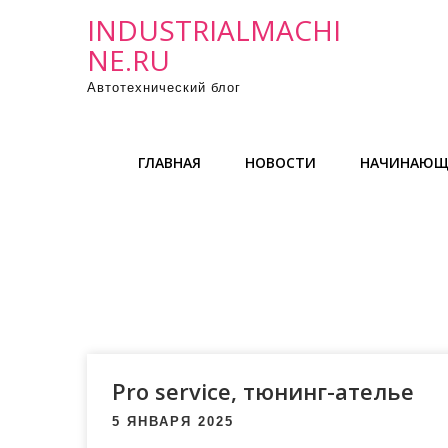
П
INDUSTRIALMACHI
р
NE.RU
о
Автотехнический блог
м
о
т
ГЛАВНАЯ
НОВОСТИ
НАЧИНАЮЩ
а
т
ь
к
с
о
д
е
р
Pro service, тюнинг-ателье
ж
5 ЯНВАРЯ 2025
и