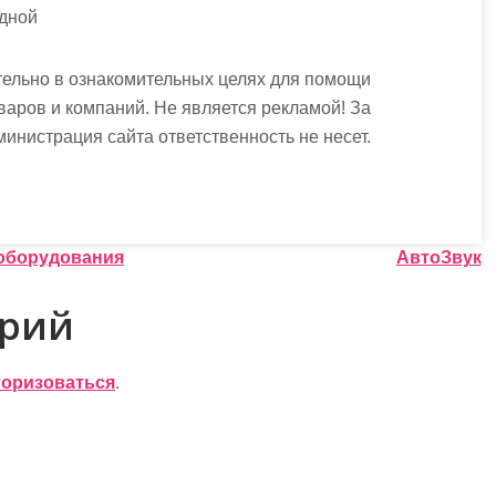
одной
ельно в ознакомительных целях для помощи
варов и компаний. Не является рекламой! За
истрация сайта ответственность не несет.
 оборудования
АвтоЗвук
арий
торизоваться
.