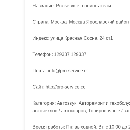
м
Название:
Pro service, тюнинг-ателье
о
м
Страна:
Москва Москва Ярославский район
у
Индекс:
улица Красная Сосна, 24 ст1
Телефон:
129337 129337
Почта:
info@pro-service.cc
Cайт:
http://pro-service.cc
Категория:
Автозвук, Авторемонт и техобслу
авточехлов / автоковров, Тонировочные / з
Время работы:
Пн: выходной, Вт: с 10:00 до 20