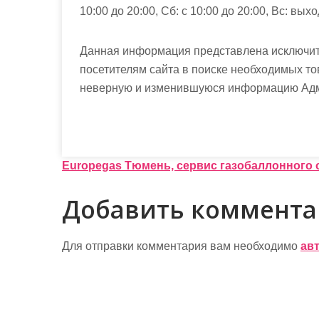
10:00 до 20:00, Сб: с 10:00 до 20:00, Вс: вых
Данная информация представлена исключит
посетителям сайта в поиске необходимых то
неверную и изменившуюся информацию Админ
Н
Europegas Тюмень, сервис газобаллонного
а
Добавить коммент
в
и
Для отправки комментария вам необходимо
ав
г
а