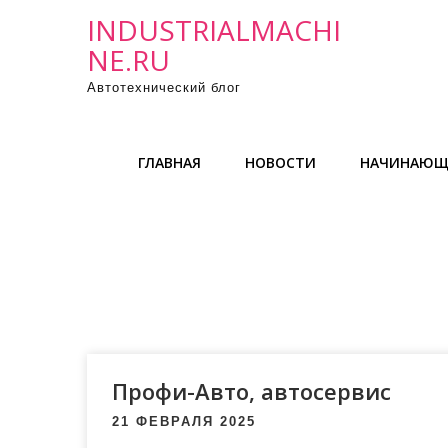
П
INDUSTRIALMACHI
р
NE.RU
о
Автотехнический блог
м
о
т
ГЛАВНАЯ
НОВОСТИ
НАЧИНАЮЩ
а
т
ь
к
с
о
д
е
р
Профи-Авто, автосервис
ж
21 ФЕВРАЛЯ 2025
и