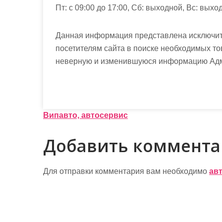
Пт: с 09:00 до 17:00, Сб: выходной, Вс: выхо
Данная информация представлена исключит
посетителям сайта в поиске необходимых то
неверную и изменившуюся информацию Админ
Н
Випавто, автосервис
а
Добавить коммент
в
и
Для отправки комментария вам необходимо
ав
г
а