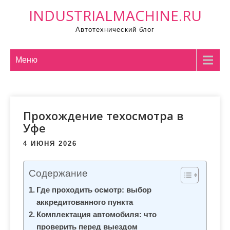
П
INDUSTRIALMACHINE.RU
р
Автотехнический блог
о
м
о
Меню
т
а
т
Прохождение техосмотра в
ь
Уфе
к
с
4 ИЮНЯ 2026
о
д
Содержание
е
Где проходить осмотр: выбор
р
аккредитованного пункта
ж
Комплектация автомобиля: что
и
проверить перед выездом