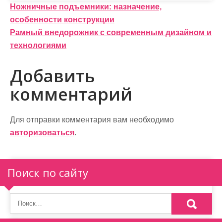
Н
Ножничные подъемники: назначение,
особенности конструкции
а
Рамный внедорожник с современным дизайном и
в
технологиями
и
Добавить
г
комментарий
а
ц
Для отправки комментария вам необходимо
и
авторизоваться
.
я
п
Поиск по сайту
о
з