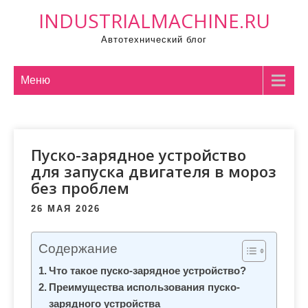
П
INDUSTRIALMACHINE.RU
р
Автотехнический блог
о
м
о
Меню
т
а
т
Пуско-зарядное устройство
ь
для запуска двигателя в мороз
к
без проблем
с
о
26 МАЯ 2026
д
е
Содержание
р
Что такое пуско-зарядное устройство?
ж
Преимущества использования пуско-
и
зарядного устройства