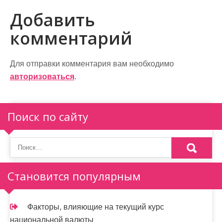
в
Добавить
и
комментарий
г
а
Для отправки комментария вам необходимо
авторизоваться
.
ц
и
Поиск по сайту
я
п
о
Становится популярным
з
а
Факторы, влияющие на текущий курс
п
национальной валюты