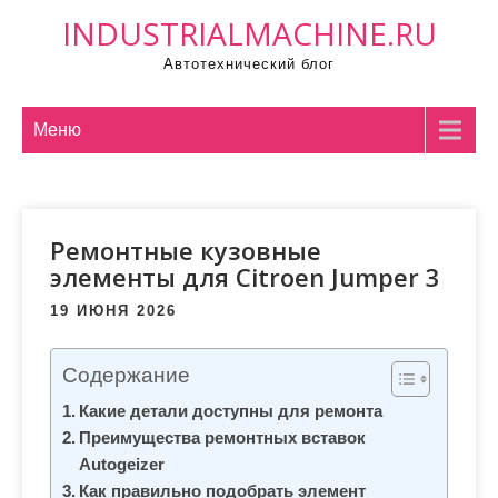
П
INDUSTRIALMACHINE.RU
р
Автотехнический блог
о
м
о
Меню
т
а
т
Ремонтные кузовные
ь
элементы для Citroen Jumper 3
к
с
19 ИЮНЯ 2026
о
д
Содержание
е
Какие детали доступны для ремонта
р
Преимущества ремонтных вставок
ж
Autogeizer
и
Как правильно подобрать элемент