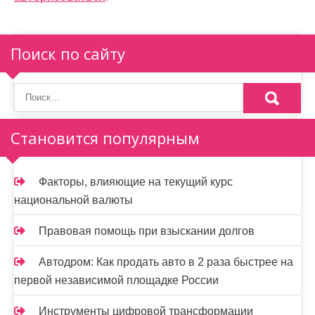
и
я
п
Поиск по сайту
о
з
а
Становится популярным
п
и
Факторы, влияющие на текущий курс
национальной валюты
с
я
Правовая помощь при взыскании долгов
м
Автодром: Как продать авто в 2 раза быстрее на
первой независимой площадке России
Инструменты цифровой трансформации