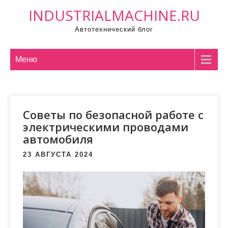
П
INDUSTRIALMACHINE.RU
р
Автотехнический блог
о
м
о
Меню
т
а
т
Советы по безопасной работе с
ь
электрическими проводами
к
автомобиля
с
о
23 АВГУСТА 2024
д
е
р
ж
и