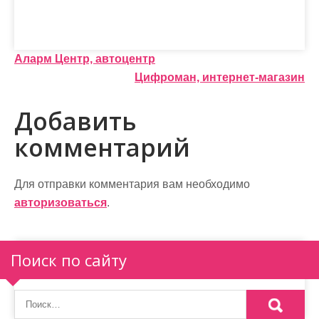
Н
Аларм Центр, автоцентр
Цифроман, интернет-магазин
а
в
Добавить
и
комментарий
г
а
Для отправки комментария вам необходимо
авторизоваться
.
ц
и
Поиск по сайту
я
п