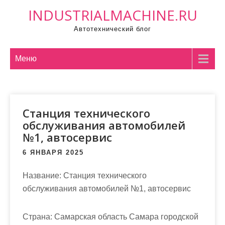
П
INDUSTRIALMACHINE.RU
р
Автотехнический блог
о
м
о
Меню
т
а
т
Станция технического
ь
обслуживания автомобилей
к
№1, автосервис
с
о
6 ЯНВАРЯ 2025
д
Название:
Станция технического
е
обслуживания автомобилей №1, автосервис
р
ж
и
Страна:
Самарская область Самара городской