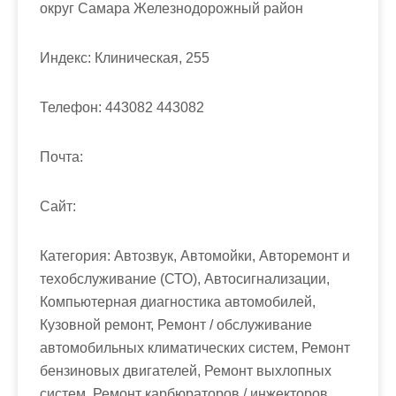
м
округ Самара Железнодорожный район
о
м
Индекс:
Клиническая, 255
у
Телефон:
443082 443082
Почта:
Cайт:
Категория:
Автозвук, Автомойки, Авторемонт и
техобслуживание (СТО), Автосигнализации,
Компьютерная диагностика автомобилей,
Кузовной ремонт, Ремонт / обслуживание
автомобильных климатических систем, Ремонт
бензиновых двигателей, Ремонт выхлопных
систем, Ремонт карбюраторов / инжекторов,