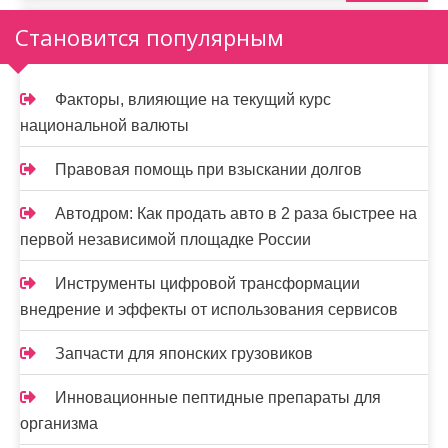
о
Становится популярным
з
а
Факторы, влияющие на текущий курс
п
национальной валюты
и
Правовая помощь при взыскании долгов
с
Автодром: Как продать авто в 2 раза быстрее на
я
первой независимой площадке России
м
Инструменты цифровой трансформации
внедрение и эффекты от использования сервисов
Запчасти для японских грузовиков
Инновационные пептидные препараты для
организма