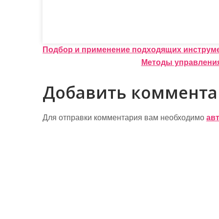
Н
Подбор и применение подходящих инструмен
Методы управления
а
в
Добавить коммент
и
г
Для отправки комментария вам необходимо
ав
а
ц
и
я
п