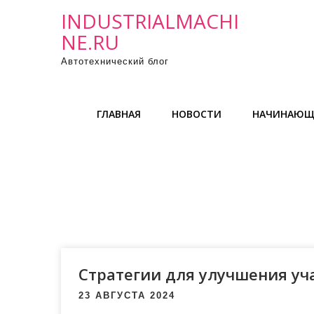
П
INDUSTRIALMACHI
р
NE.RU
о
Автотехнический блог
м
о
т
ГЛАВНАЯ
НОВОСТИ
НАЧИНАЮЩ
а
т
ь
к
с
о
д
е
р
Стратегии для улучшения уч
ж
23 АВГУСТА 2024
и