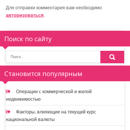
г
Для отправки комментария вам необходимо
а
авторизоваться
.
ц
Поиск по сайту
и
я
п
о
Становится популярным
з
а
Операции с коммерческой и жилой
недвижимостью
п
и
Факторы, влияющие на текущий курс
национальной валюты
с