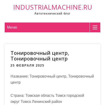
П
INDUSTRIALMACHINE.RU
р
Автотехнический блог
о
м
о
Меню
т
а
т
Тонировочный центр,
ь
Тонировочный центр
к
с
25 ФЕВРАЛЯ 2025
о
д
Название:
Тонировочный центр, Тонировочный
е
центр
р
ж
Страна:
Томская область Томск городской
и
округ Томск Ленинский район