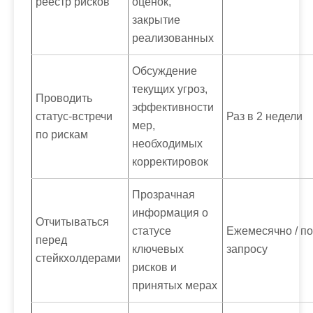
реестр рисков
оценок,
закрытие
реализованных
Обсуждение
текущих угроз,
Проводить
эффективности
статус-встречи
Раз в 2 недели
мер,
по рискам
необходимых
корректировок
Прозрачная
информация о
Отчитываться
статусе
Ежемесячно / по
перед
ключевых
запросу
стейкхолдерами
рисков и
принятых мерах