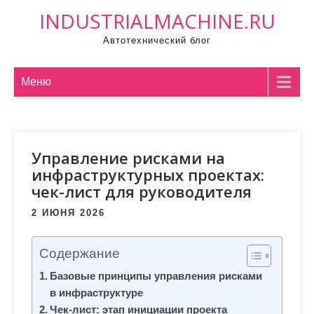
П
INDUSTRIALMACHINE.RU
р
Автотехнический блог
о
м
о
Меню
т
а
т
Управление рисками на
ь
инфраструктурных проектах:
к
чек-лист для руководителя
с
о
2 ИЮНЯ 2026
д
е
Содержание
р
Базовые принципы управления рисками
ж
в инфраструктуре
и
Чек-лист: этап инициации проекта