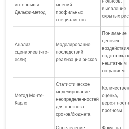
нюансов,
интервью и
мнений
выявление
Дельфи-метод
профильных
скрытых рис
специалистов
Понимание
цепочек
Анализ
Моделирование
воздействия
сценариев (что-
последствий
подготовка к
если)
реализации рисков
нештатным
ситуациям
Статистическое
Количестве
моделирование
Метод Монте-
оценка,
неопределенностей
Карло
вероятност
для прогноза
прогнозы
сроков/бюджета
Определение
Фокус на