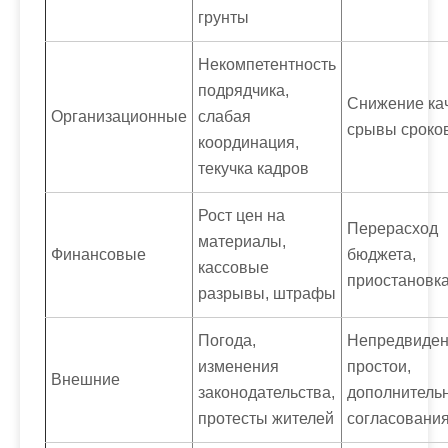
грунты
Некомпетентность
подрядчика,
Снижение кач
Организационные
слабая
срывы сроко
координация,
текучка кадров
Рост цен на
Перерасход
материалы,
Финансовые
бюджета,
кассовые
приостановка
разрывы, штрафы
Погода,
Непредвиде
изменения
простои,
Внешние
законодательства,
дополнитель
протесты жителей
согласовани