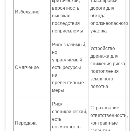
критический,
трассировки
вероятность
дороги для
Избежание
высокая,
обхода
последствия
оползнеопасного
неприемлемы
участка
Риск значимый,
Устройство
но
дренажа для
управляемый,
снижения риска
Смягчение
есть ресурсы
подтопления
на
земляного
превентивные
полотна
меры
Риск
Страхование
специфический,
ответственности,
есть
Передача
контрактные
возможность
гарантии