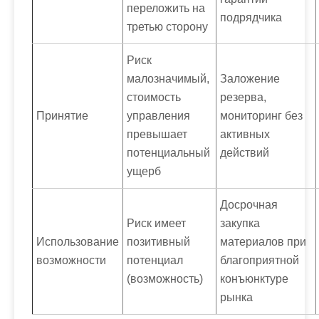
переложить на
подрядчика
третью сторону
Риск
малозначимый,
Заложение
стоимость
резерва,
Принятие
управления
мониторинг без
превышает
активных
потенциальный
действий
ущерб
Досрочная
Риск имеет
закупка
Использование
позитивный
материалов при
возможности
потенциал
благоприятной
(возможность)
конъюнктуре
рынка