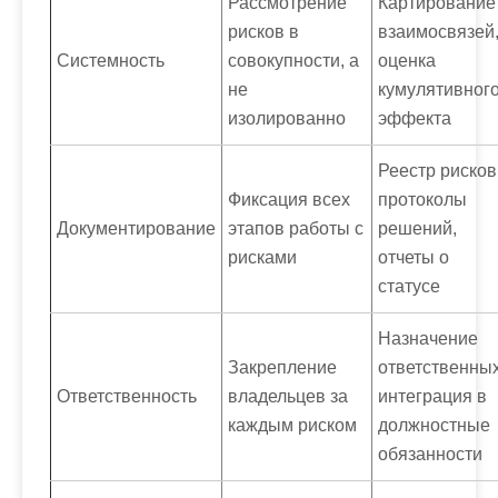
Рассмотрение
Картирование
рисков в
взаимосвязей
Системность
совокупности, а
оценка
не
кумулятивног
изолированно
эффекта
Реестр рисков
Фиксация всех
протоколы
Документирование
этапов работы с
решений,
рисками
отчеты о
статусе
Назначение
Закрепление
ответственных
Ответственность
владельцев за
интеграция в
каждым риском
должностные
обязанности