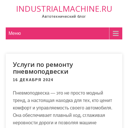
П
INDUSTRIALMACHINE.RU
р
Автотехнический блог
о
м
о
Меню
т
а
т
Услуги по ремонту
ь
пневмоподвески
к
с
16 ДЕКАБРЯ 2024
о
д
Пневмоподвеска — это не просто модный
е
тренд, а настоящая находка для тех, кто ценит
р
комфорт и управляемость своего автомобиля.
ж
Она обеспечивает плавный ход, сглаживая
и
неровности дороги и позволяя машине