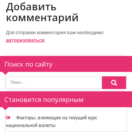
Добавить
и
комментарий
г
а
Для отправки комментария вам необходимо
ц
авторизоваться
.
и
я
Поиск по сайту
п
о
з
Становится популярным
а
п
Факторы, влияющие на текущий курс
и
национальной валюты