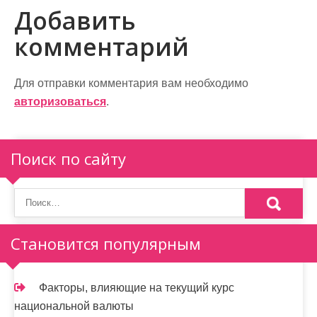
и
Добавить
г
комментарий
а
ц
Для отправки комментария вам необходимо
и
авторизоваться
.
я
п
Поиск по сайту
о
з
а
Становится популярным
п
и
Факторы, влияющие на текущий курс
национальной валюты