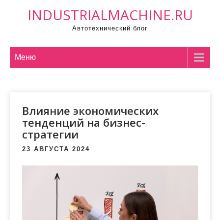
П
INDUSTRIALMACHINE.RU
р
Автотехнический блог
о
м
о
Меню
т
а
т
Влияние экономических
ь
тенденций на бизнес-
к
стратегии
с
о
23 АВГУСТА 2024
д
е
р
ж
и