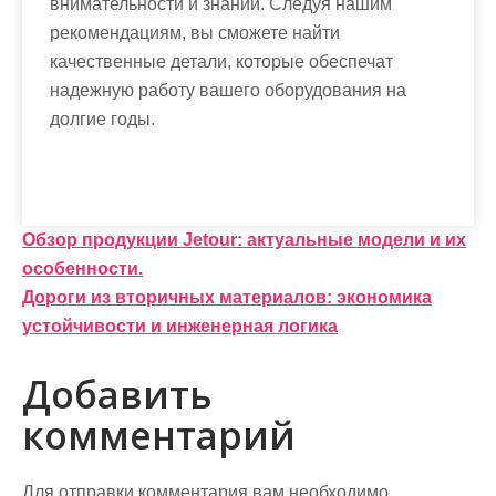
внимательности и знаний. Следуя нашим
рекомендациям, вы сможете найти
качественные детали, которые обеспечат
надежную работу вашего оборудования на
долгие годы.
Н
Обзор продукции Jetour: актуальные модели и их
особенности.
а
Дороги из вторичных материалов: экономика
в
устойчивости и инженерная логика
и
Добавить
г
комментарий
а
ц
Для отправки комментария вам необходимо