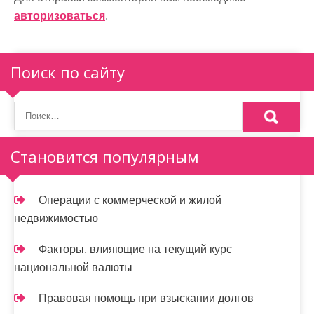
и
авторизоваться
.
я
п
Поиск по сайту
о
з
а
Становится популярным
п
и
Операции с коммерческой и жилой
недвижимостью
с
я
Факторы, влияющие на текущий курс
национальной валюты
м
Правовая помощь при взыскании долгов