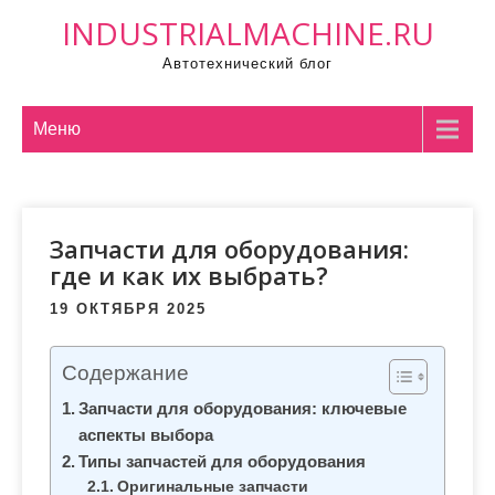
П
INDUSTRIALMACHINE.RU
р
Автотехнический блог
о
м
о
Меню
т
а
т
Запчасти для оборудования:
ь
где и как их выбрать?
к
с
19 ОКТЯБРЯ 2025
о
д
Содержание
е
Запчасти для оборудования: ключевые
р
аспекты выбора
ж
Типы запчастей для оборудования
и
Оригинальные запчасти