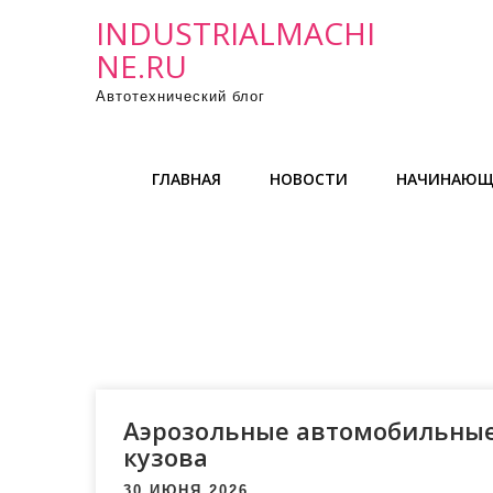
П
INDUSTRIALMACHI
р
NE.RU
о
Автотехнический блог
м
о
т
ГЛАВНАЯ
НОВОСТИ
НАЧИНАЮЩ
а
т
ь
к
с
о
д
е
р
Аэрозольные автомобильные
ж
кузова
и
30 ИЮНЯ 2026