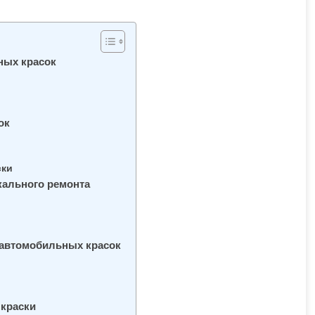
ных красок
ок
ски
кального ремонта
автомобильных красок
 краски