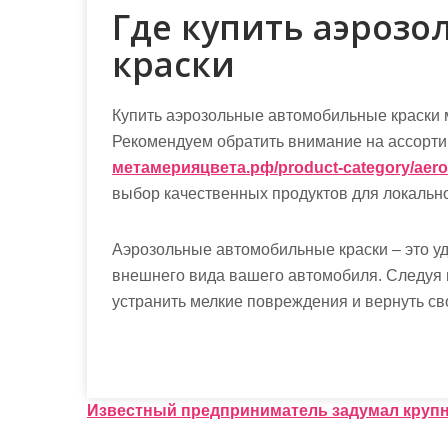
Где купить аэроз
краски
Купить аэрозольные автомобильные краски 
Рекомендуем обратить внимание на ассорти
метамерияцвета.рф/product-category/aeroz
выбор качественных продуктов для локально
Аэрозольные автомобильные краски – это у
внешнего вида вашего автомобиля. Следуя 
устранить мелкие повреждения и вернуть с
Н
Известный предприниматель задумал круп